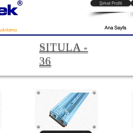
Şirket Profili
Ana Sayfa
ydınlatma
SITULA -
36