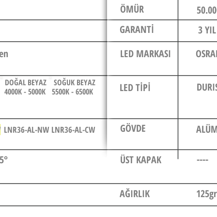
ÖMÜR
50.00
GARANTİ
3 YIL
en
LED MARKASI
OSR
DOĞAL BEYAZ
SOĞUK BEYAZ
DURI
LED TİPİ
4000K - 5000K
5500K - 6500K
GÖVDE
ALÜ
W
LNR36-AL-NW
LNR36-AL-CW
----
85°
ÜST KAPAK
AĞIRLIK
125gr