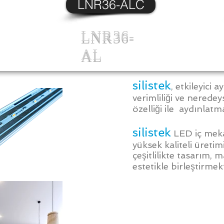
LNR36-ALC
LNR36-
AL
silistek
, etkileyici 
verimliliği ve nerede
özelliği ile aydınla
silistek
LED iç meka
yüksek kaliteli üreti
çeşitlilikte tasarım, 
estetikle birleştirmek