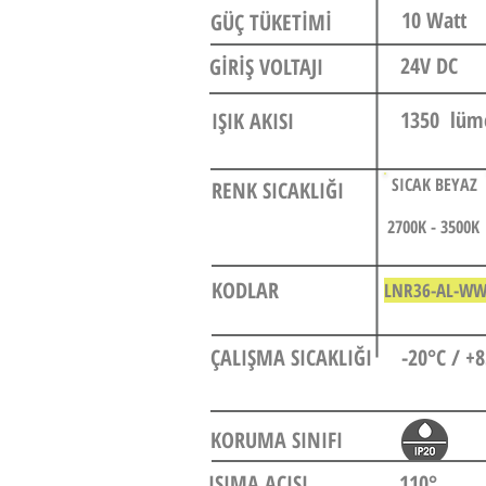
10 Watt
GÜÇ TÜKETİMİ
24V DC
GİRİŞ VOLTAJI
1350 lüm
IŞIK AKISI
SICAK BEYAZ
RENK SICAKLIĞI
2700K - 3500K
KODLAR
LNR36-AL-W
ÇALIŞMA SICAKLIĞI
-20°C / +
KORUMA SINIFI
IŞIMA AÇISI
110°