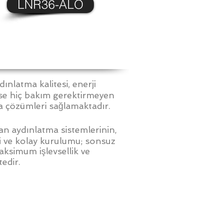
LNR36-ALO
aydınlatma kalitesi, enerji
yse hiç bakım gerektirmeyen
tma çözümleri sağlamaktadır.
n aydınlatma sistemlerinin,
mi ve kolay kurulumu; sonsuz
maksimum işlevsellik ve
tedir.